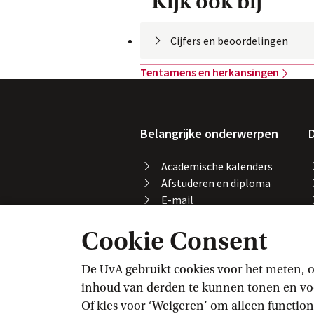
Kijk ook bij
Cijfers en
 beoordelingen
Tentamens en
 herkansingen
Belangrijke onderwerpen
D
Academische kalenders
Afstuderen en diploma
E-mail
Printen, kopiëren en
Cookie Consent
scannen
Studeren in het buitenland
Vakaanmelding
De UvA gebruikt cookies voor het meten, o
VPN
inhoud van derden te kunnen tonen en voor
Wifi
Of kies voor ‘Weigeren’ om alleen function