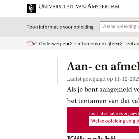
Welke opleiding v
Toon informatie voor opleiding:
Onderwerpen
Tentamens en
 cijfers
Tenta
home
Aan- en afme
Laatst gewijzigd op
11-12-202
Als je bent aangemeld v
het tentamen van dat va
Toon informatie voor opleiding
Toon informatie voor jouw 
Welke opleiding volg j