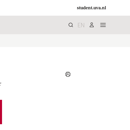
student.uva.nl
EN
Zoek
search
user
menu
print
r