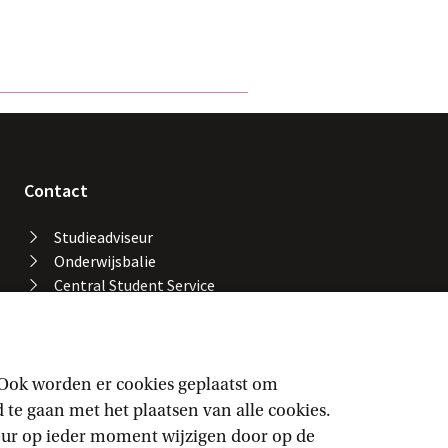
Contact
Studieadviseur
Onderwijsbalie
Central Student Service
Desk
Bibliotheek UvA
Servicedesk ICT Services
Facility Services
 Ook worden er cookies geplaatst om
Locaties en gebouwen
e gaan met het plaatsen van alle cookies.
UvA-alarmnummer
keur op ieder moment wijzigen door op de