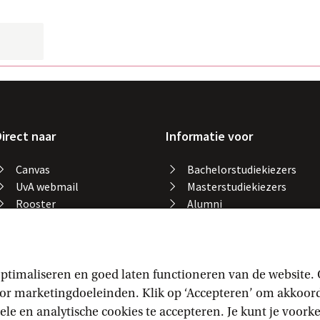
irect naar
Informatie voor
Canvas
Bachelorstudiekiezers
UvA webmail
Masterstudiekiezers
Rooster
Alumni
Studiegids
Medewerkers
Catalogus bibliotheek
Studieplek zoeken
Gevonden voorwerpen
ptimaliseren en goed laten functioneren van de website.
Studieresultaten
 marketingdoeleinden. Klik op ‘Accepteren’ om akkoord t
Vakaanmelding
ele en analytische cookies te accepteren. Je kunt je voor