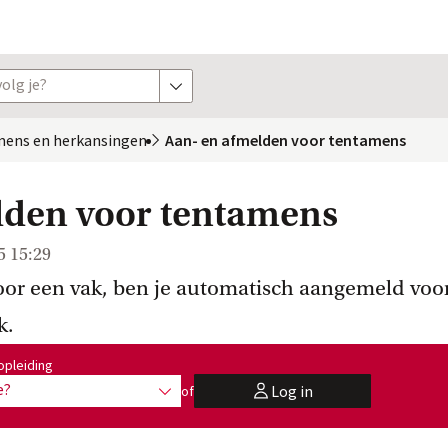
olg je?
toon opties
mens en
 herkansingen
Aan- en afmelden voor tentamens
lden voor tentamens
5 15:29
oor een vak, ben je automatisch aangemeld voo
k.
:
opleiding
e?
Log in
of
toon opties
user