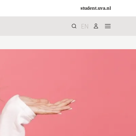
student.uva.nl
EN
Zoek
search
user
menu