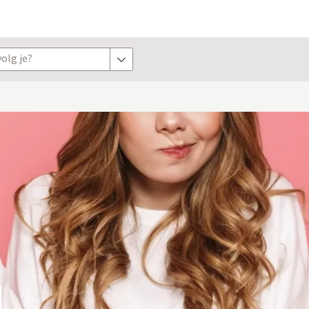
olg je?
toon opties