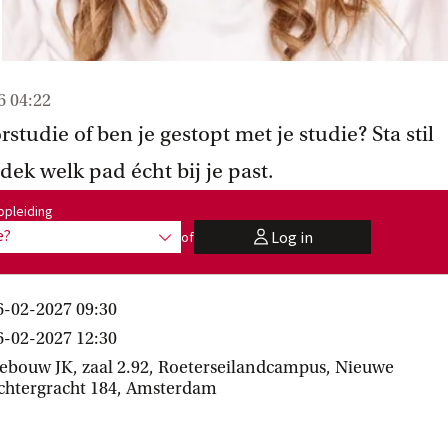
6 04:22
rstudie of ben je gestopt met je studie? Sta stil
dek welk pad écht bij je past.
:
opleiding
e?
Log in
of
toon opties
user
6-02-2027 09:30
6-02-2027 12:30
ebouw JK, zaal 2.92, Roeterseilandcampus, Nieuwe
chtergracht 184, Amsterdam