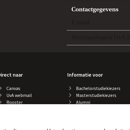
Contactgegevens
Open en sluit item
E-mail
Open en sluit item
Sluitingsdagen UvA 
irect naar
Informatie voor
Canvas
Bachelorstudiekiezers
UvA webmail
Masterstudiekiezers
Rooster
Alumni
Studiegids
Medewerkers
Catalogus bibliotheek
Studieplek zoeken