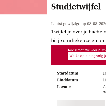
Studietwijfel
Laatst gewijzigd op
08-08-202
Twijfel je over je bachelo
bij je studiekeuze en ont
Toon informatie voor opleiding
Toon informatie voor jouw 
Welke opleiding volg j
Startdatum
1
Einddatum
1
Locatie
G
A