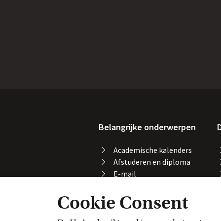
Belangrijke onderwerpen
D
Academische kalenders
Afstuderen en diploma
E-mail
Printen, kopiëren en
Cookie Consent
scannen
Studeren in het buitenland