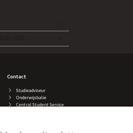
2026-2027
Contact
Studieadviseur
Onderwijsbalie
Central Student Service
Desk
Bibliotheek UvA
Servicedesk ICT Services