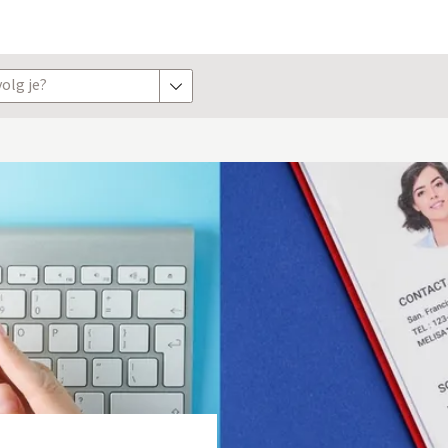
olg je?
toon opties