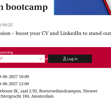
n bootcamp
6 04:22
ssion – boost your CV and LinkedIn to stand out
:
opleiding
e?
Log in
of
toon opties
user
9-06-2027 10:00
9-06-2027 12:00
ebouw JK, zaal 2.92, Roeterseilandcampus, Nieuwe
chtergracht 184, Amsterdam