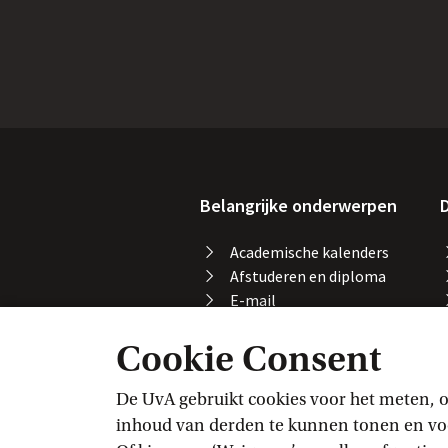
Belangrijke onderwerpen
D
Academische kalenders
Afstuderen en diploma
E-mail
Printen, kopiëren en
Cookie Consent
scannen
Studeren in het buitenland
Vakaanmelding
De UvA gebruikt cookies voor het meten, o
VPN
inhoud van derden te kunnen tonen en voor
Wifi