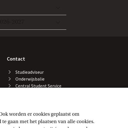
2026-2027
Contact
Studieadviseur
Onderwijsbalie
Central Student Service
Desk
Bibliotheek UvA
Servicedesk ICT Services
Facility Services
 Ook worden er cookies geplaatst om
Locaties en gebouwen
e gaan met het plaatsen van alle cookies.
UvA-alarmnummer