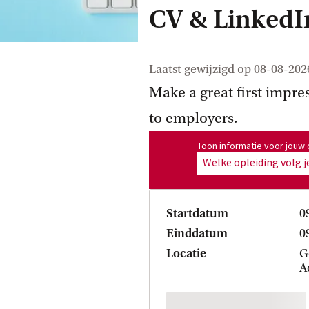
CV & LinkedI
Laatst gewijzigd op
08-08-202
Make a great first impre
to employers.
Toon informatie voor opleiding
Toon informatie voor jouw 
Welke opleiding volg j
Startdatum
0
Einddatum
0
Locatie
G
A