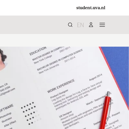
student.uva.nl
EN
Zoek
search
user
menu