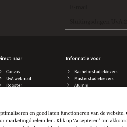
Open en sluit item
E-mail
Open en sluit item
Sluitingsdagen UvA 
irect naar
Informatie voor
Canvas
Bachelorstudiekiezers
UvA webmail
Masterstudiekiezers
Rooster
Alumni
Studiegids
Medewerkers
Catalogus bibliotheek
Studieplek zoeken
Gevonden voorwerpen
ptimaliseren en goed laten functioneren van de website.
Studieresultaten
 marketingdoeleinden. Klik op ‘Accepteren’ om akkoord t
Vakaanmelding