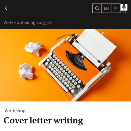
EN
search
chevron-left
menu
Welke opleiding volg je?
toon
Workshop
Cover letter writing