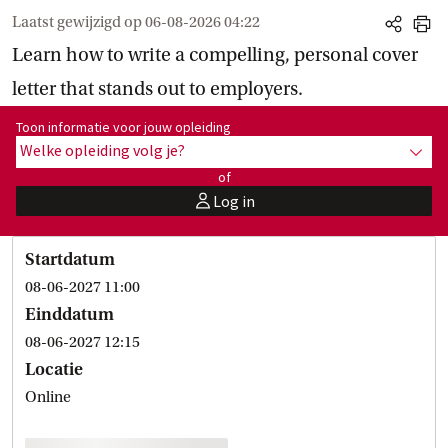
Laatst gewijzigd op
06-08-2026 04:22
share
print
Learn how to write a compelling, personal cover
letter that stands out to employers.
Toon informatie voor opleiding:
Toon informatie voor jouw opleiding
Welke opleiding volg je?
toon 
of
Log in
user
Startdatum
08-06-2027 11:00
Einddatum
08-06-2027 12:15
Locatie
Online