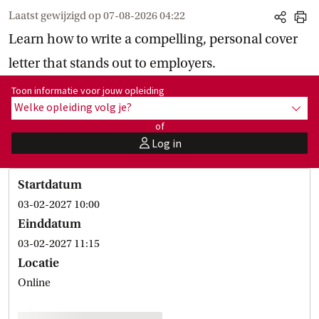
Laatst gewijzigd op
07-08-2026 04:22
share
print
Learn how to write a compelling, personal cover
letter that stands out to employers.
Toon informatie voor opleiding:
Toon informatie voor jouw opleiding
Welke opleiding volg je?
toon 
of
Log in
user
Startdatum
03-02-2027 10:00
Einddatum
03-02-2027 11:15
Locatie
Online