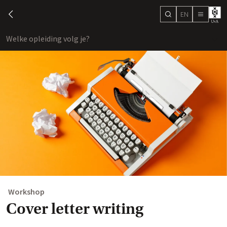
EN
search
chevron-left
menu
Welke opleiding volg je?
toon
Workshop
Cover letter writing