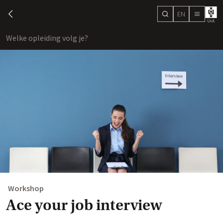
EN
search
chevron-left
menu
Welke opleiding volg je?
toon
Workshop
Ace your job interview