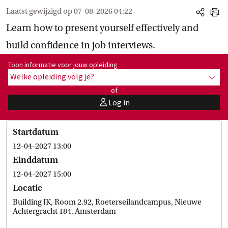
Laatst gewijzigd op
07-08-2026 04:22
share
print
Learn how to present yourself effectively and
build confidence in job interviews.
Toon informatie voor opleiding:
Toon informatie voor jouw opleiding
Welke opleiding volg je?
toon 
of
Log in
user
Startdatum
12-04-2027 13:00
Einddatum
12-04-2027 15:00
Locatie
Building JK, Room 2.92, Roeterseilandcampus, Nieuwe
Achtergracht 184, Amsterdam