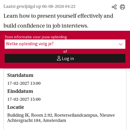
Laatst gewijzigd op
06-08-2026 04:22
share
print
Learn how to present yourself effectively and
build confidence in job interviews.
Toon informatie voor opleiding:
Toon informatie voor jouw opleiding
Welke opleiding volg je?
toon 
of
Log in
user
Startdatum
17-02-2027 13:00
Einddatum
17-02-2027 15:00
Locatie
Building JK, Room 2.92, Roeterseilandcampus, Nieuwe
Achtergracht 184, Amsterdam