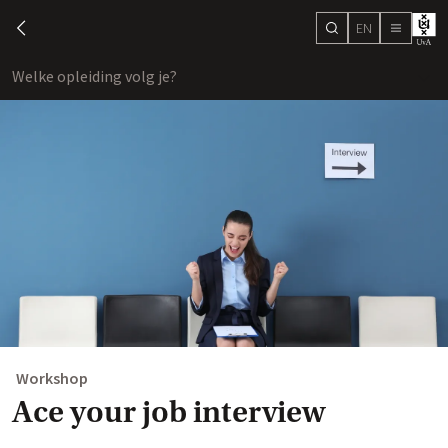
EN
search
chevron-left
menu
Welke opleiding volg je?
toon
Workshop
Ace your job interview