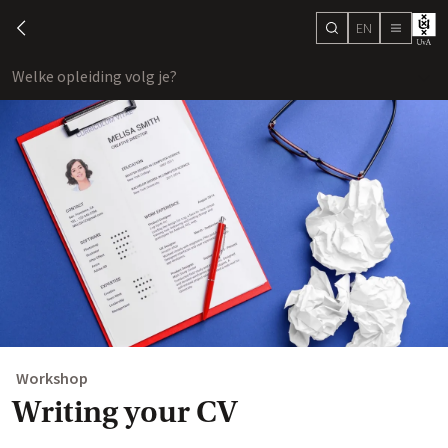
EN
search
chevron-left
menu
Welke opleiding volg je?
toon
Workshop
Writing your CV