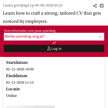
Laatst gewijzigd op
09-08-2026 04:22
share
print
Learn how to craft a strong, tailored CV that gets
noticed by employers.
Toon informatie voor opleiding:
Toon informatie voor jouw opleiding
Welke opleiding volg je?
toon 
of
Log in
user
Startdatum
02-12-2026 10:00
Einddatum
02-12-2026 11:15
Locatie
Online