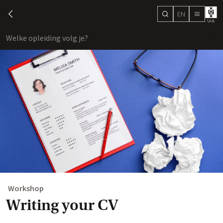
EN
search
chevron-left
menu
Welke opleiding volg je?
toon
Workshop
Writing your CV