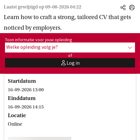
Laatst gewijzigd op
09-08-2026 04:22
share
print
Learn how to craft a strong, tailored CV that gets
noticed by employers.
Toon informatie voor opleiding:
Toon informatie voor jouw opleiding
Welke opleiding volg je?
toon 
of
Log in
user
Startdatum
16-09-2026 13:00
Einddatum
16-09-2026 14:15
Locatie
Online