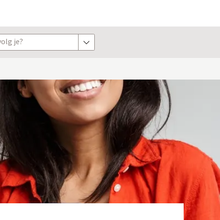
olg je?
toon opties