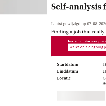
Self-analysis 
Laatst gewijzigd op
07-08-202
Finding a job that really
Toon informatie voor opleiding
Toon informatie voor jouw 
Welke opleiding volg j
Startdatum
1
Einddatum
1
Locatie
G
A