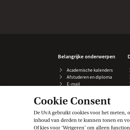
Belangrijke onderwerpen
D
Academische kalenders
Afstuderen en diploma
E-mail
Printen, kopiëren en
Cookie Consent
scannen
Studeren in het buitenland
Vakaanmelding
De UvA gebruikt cookies voor het meten, o
VPN
inhoud van derden te kunnen tonen en voor
Wifi
Of kies voor ‘Weigeren’ om alleen function