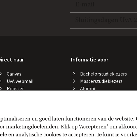
Open en sluit item
E-mail
Open en sluit item
Sluitingsdagen UvA 
irect naar
Informatie voor
Canvas
Bachelorstudiekiezers
UvA webmail
Masterstudiekiezers
Rooster
Alumni
Studiegids
Medewerkers
Catalogus bibliotheek
Studieplek zoeken
Gevonden voorwerpen
ptimaliseren en goed laten functioneren van de website.
Studieresultaten
 marketingdoeleinden. Klik op ‘Accepteren’ om akkoord t
Vakaanmelding
ele en analytische cookies te accepteren. Je kunt je voor