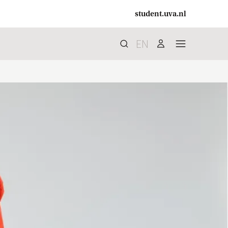
student.uva.nl
EN
Zoek
search
user
menu