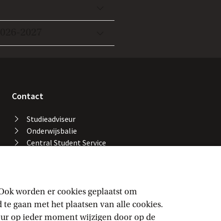
2026-2027
Contact
Studieadviseur
Onderwijsbalie
Central Student Service
Desk
Bibliotheek UvA
Servicedesk ICT Services
Facility Services
 Ook worden er cookies geplaatst om
Locaties en gebouwen
e gaan met het plaatsen van alle cookies.
UvA-alarmnummer
keur op ieder moment wijzigen door op de