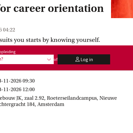
for career orientation
6 04:22
 suits you starts by knowing yourself.
:
opleiding
e?
Log in
of
toon opties
user
8-11-2026 09:30
8-11-2026 12:00
ebouw JK, zaal 2.92, Roeterseilandcampus, Nieuwe
chtergracht 184, Amsterdam