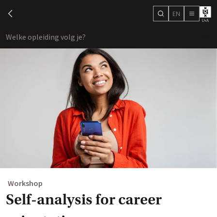
EN
search
chevron-left
menu
Welke opleiding volg je?
toon
Workshop
Self-analysis for career