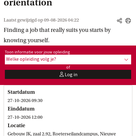
orientation
Laatst gewijzigd op
09-08-2026 04:22
share
print
Finding a job that really suits you starts by
knowing yourself.
Toon informatie voor opleiding:
Toon informatie voor jouw opleiding
Welke opleiding volg je?
toon 
of
Log in
user
Startdatum
27-10-2026 09:30
Einddatum
27-10-2026 12:00
Locatie
Gebouw JK, zaal 2.92, Roeterseilandcampus, Nieuwe