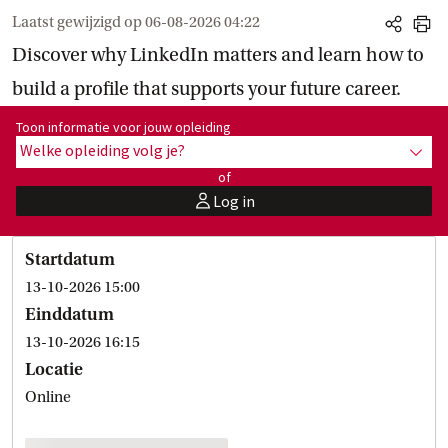
Laatst gewijzigd op
06-08-2026 04:22
share
print
Discover why LinkedIn matters and learn how to
build a profile that supports your future career.
Toon informatie voor opleiding:
Toon informatie voor jouw opleiding
Welke opleiding volg je?
toon 
of
Log in
user
Startdatum
13-10-2026 15:00
Einddatum
13-10-2026 16:15
Locatie
Online