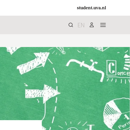
student.uva.nl
EN
Zoek
search
user
menu