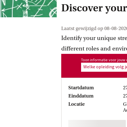
Discover your 
Laatst gewijzigd op
08-08-202
Identify your unique st
different roles and envi
Toon informatie voor opleiding
Toon informatie voor jouw 
Welke opleiding volg j
Startdatum
2
Einddatum
2
Locatie
G
A