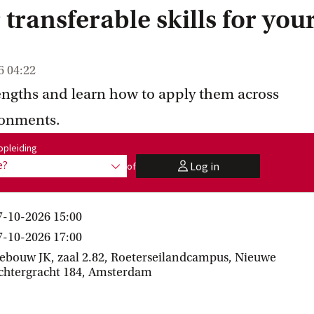
transferable skills for you
6 04:22
rengths and learn how to apply them across
ronments.
:
opleiding
e?
Log in
of
toon opties
user
7-10-2026 15:00
7-10-2026 17:00
ebouw JK, zaal 2.82, Roeterseilandcampus, Nieuwe
chtergracht 184, Amsterdam