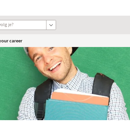
olg je?
toon opties
 your career