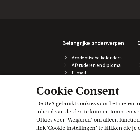
Belangrijke onderwerpen
D
Academische kalenders
Afstuderen en diploma
E-mail
Printen, kopiëren en
Cookie Consent
scannen
Studeren in het buitenland
Vakaanmelding
De UvA gebruikt cookies voor het meten, o
VPN
inhoud van derden te kunnen tonen en voor
Wifi
Of kies voor ‘Weigeren’ om alleen function
link ‘Cookie instellingen’ te klikken die j