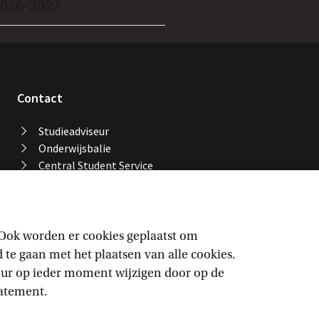
2026-2027
Contact
Studieadviseur
Onderwijsbalie
Central Student Service
Desk
Bibliotheek UvA
Servicedesk ICT Services
Facility Services
 Ook worden er cookies geplaatst om
Locaties en gebouwen
e gaan met het plaatsen van alle cookies.
UvA-alarmnummer
keur op ieder moment wijzigen door op de
Vertrouwenspersonen
tatement.