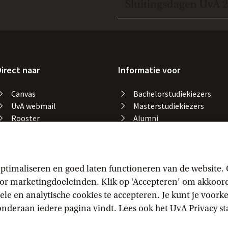
Open en sluit item
Sluitingsdagen UvA 
irect naar
Informatie voor
Canvas
Bachelorstudiekiezers
UvA webmail
Masterstudiekiezers
Rooster
Alumni
Studiegids
Medewerkers
Catalogus bibliotheek
Studieplek zoeken
Gevonden voorwerpen
ptimaliseren en goed laten functioneren van de website.
Studieresultaten
 marketingdoeleinden. Klik op ‘Accepteren’ om akkoord t
Vakaanmelding
ele en analytische cookies te accepteren. Je kunt je voor
e onderaan iedere pagina vindt. Lees ook het
UvA Privacy
 s