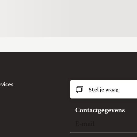
rvices
Stel je vraag
Contactgegevens
Open en sluit item
E-mail