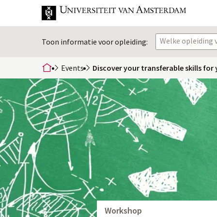
Welke opleiding v
Toon informatie voor opleiding:
Events
Discover your transferable skills for
home
Workshop