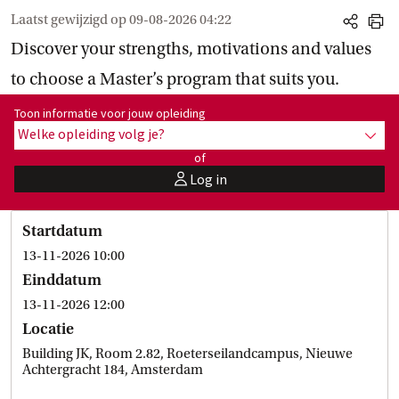
Laatst gewijzigd op
09-08-2026 04:22
share
print
Discover your strengths, motivations and values
to choose a Master’s program that suits you.
Toon informatie voor opleiding:
Toon informatie voor jouw opleiding
Welke opleiding volg je?
toon 
of
Log in
user
Startdatum
13-11-2026 10:00
Einddatum
13-11-2026 12:00
Locatie
Building JK, Room 2.82, Roeterseilandcampus, Nieuwe
Achtergracht 184, Amsterdam