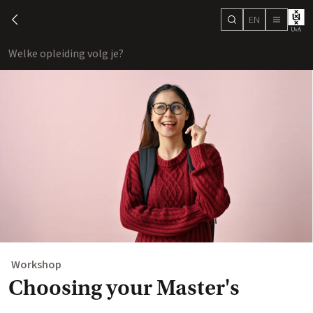
EN
search
chevron-left
menu
Welke opleiding volg je?
toon
Workshop
Choosing your Master's