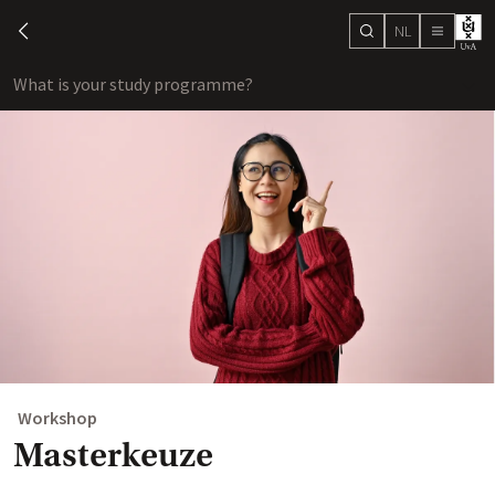
NL
search
chevron-left
menu
What is your study programme?
sho
Workshop
Masterkeuze