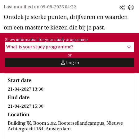
Last modified on
09-08-2026 04:22
share
print
Ontdek je sterke punten, drijfveren en waarden
om een master te kiezen die bij je past.
Show information for programme:
Show information for your study programme
What is your study programme?
show
or
Log in
user
Start date
21-04-2027 13:30
End date
21-04-2027 15:30
Location
Building JK, Room 2.92, Roeterseilandcampus, Nieuwe
Achtergracht 184, Amsterdam