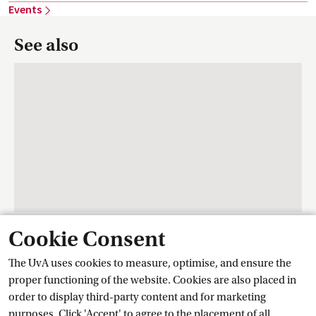
Events
See also
Cookie Consent
Contact
The UvA uses cookies to measure, optimise, and ensure the
proper functioning of the website. Cookies are also placed in
order to display third-party content and for marketing
Training Centre Student Services
purposes. Click 'Accept' to agree to the placement of all