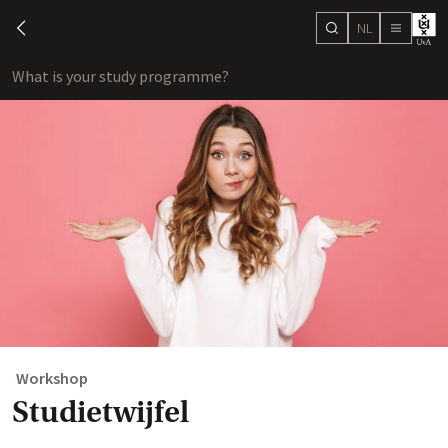
NL
search
chevron-left
menu
What is your study programme?
sho
Workshop
Studietwijfel