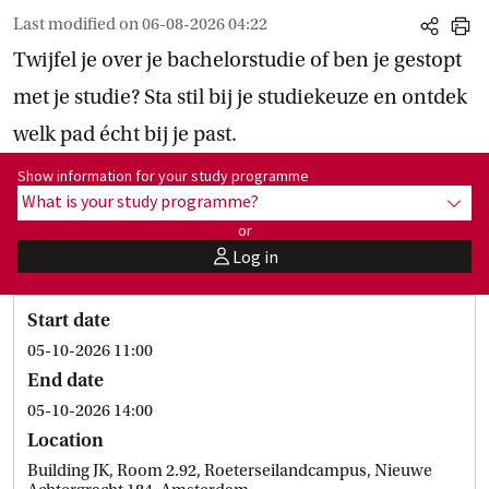
Last modified on
06-08-2026 04:22
share
print
Twijfel je over je bachelorstudie of ben je gestopt
met je studie? Sta stil bij je studiekeuze en ontdek
welk pad écht bij je past.
Show information for programme:
Show information for your study programme
What is your study programme?
show
or
Log in
user
Start date
05-10-2026 11:00
End date
05-10-2026 14:00
Location
Building JK, Room 2.92, Roeterseilandcampus, Nieuwe