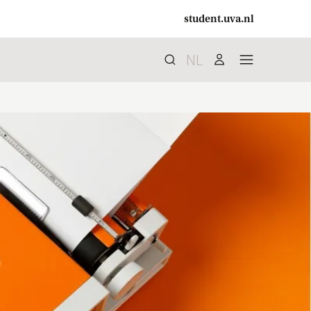
student.uva.nl
NL
Search
search
user
menu