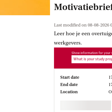
Motivatiebrie
Last modified on
08-08-2026 
Leer hoe je een overtuige
werkgevers.
Show information for program
Show information for you
What is your study p
Start date
1
End date
1
Location
O