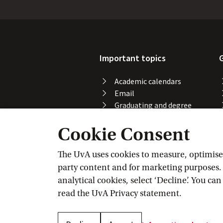
Important topics
Academic calendars
Email
Graduating and degree
certificate
Cookie Consent
Printing, copying and
scanning
Study abroad
The UvA uses cookies to measure, optimise, 
Course registration
party content and for marketing purposes. C
VPN
analytical cookies, select ‘Decline’. You ca
Wi-Fi
read the
UvA Privacy
 statement.