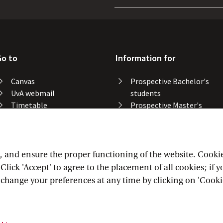
Go to
Information for
Canvas
Prospective Bachelor's
UvA webmail
students
Timetable
Prospective Master's
Course catalogue
students
Catalogue library
Alumni
Study spaces
Staff
Study results
and ensure the proper functioning of the website. Cookies 
Lost & found
lick 'Accept' to agree to the placement of all cookies; if 
Course registration
n change your preferences at any time by clicking on 'Cooki