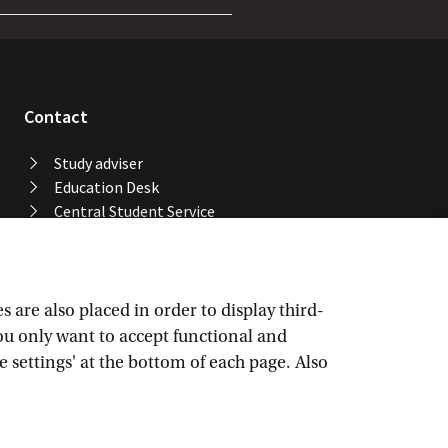
Contact
Study adviser
Education Desk
Central Student Service
Desk
University Library
Service Desk ICT Services
Facility Services
are also placed in order to display third-
Locations and buildings
you only want to accept functional and
UvA emergency number
e settings' at the bottom of each page. Also
Confidential advisers