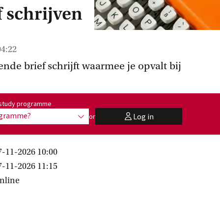
f schrijven
04:22
nde brief schrijft waarmee je opvalt bij
me:
r study programme
rogramme?
Log in
or
show options
user
7-11-2026 10:00
7-11-2026 11:15
nline