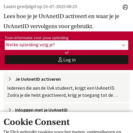
Laatst gewijzigd op
24-07-2025 08:25
print
Lees hoe je je UvAnetID activeert en waar je je
UvAnetID vervolgens voor gebruikt.
Toon informatie voor opleiding:
Toon informatie voor jouw opleiding
Welke opleiding volg je?
toon 
of
Log in
user
Je UvAnetID
 activeren
Iedereen die aan de UvA studeert, krijgt een UvAnetID.
Zodra je die hebt geactiveerd, krijg je toegang tot de
voorzieningen, apps en websites van de UvA.
Inloggen met je
 UvAnetID
Als je de diensten, apps en websites van de UvA wilt
Cookie Consent
gebruiken, log je eerst in met UvAnetID (studentnummer)
De UvA gebruikt cookies voor het meten, optimaliseren en