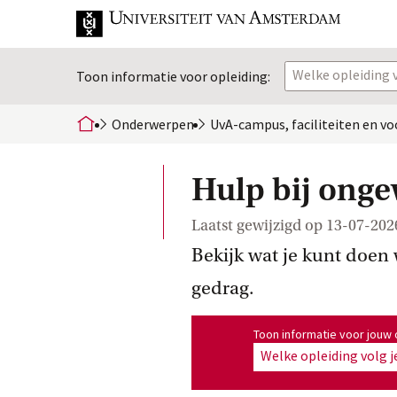
Welke opleiding v
Toon informatie voor opleiding:
Onderwerpen
UvA-campus, faciliteiten en
 vo
home
Hulp bij onge
Laatst gewijzigd op
13-07-202
Bekijk wat je kunt doen
gedrag.
Toon informatie voor opleiding
Toon informatie voor jouw 
Welke opleiding volg j