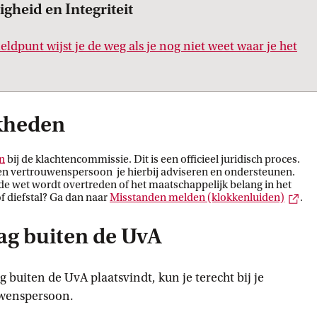
gheid en Integriteit
ldpunt wijst je de weg als je nog niet weet waar je het
ne link
kheden
n
bij de klachtencommissie. Dit is een officieel juridisch proces.
 een vertrouwenspersoon je hierbij adviseren en ondersteunen.
e wet wordt overtreden of het maatschappelijk belang in het
Ext
of diefstal? Ga dan naar
Misstanden melden
 (klokkenluiden)
.
ag buiten de UvA
 buiten de UvA plaatsvindt, kun je terecht bij je
uwenspersoon.