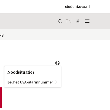
student.uva.nl
EN
Zoek
search
user
menu
rag
print
Noodsituatie?
Bel het UvA-alarmnummer
chevron-right