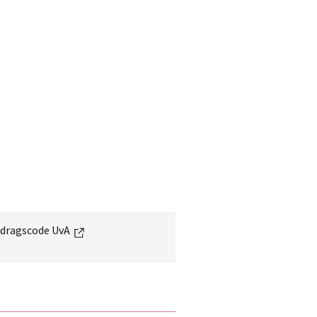
Externe link
dragscode
 UvA