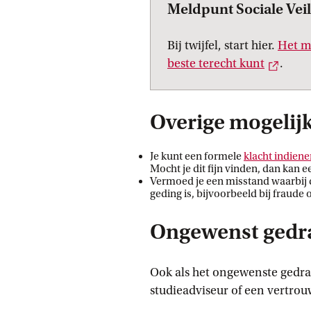
Meldpunt Sociale Veili
Bij twijfel, start hier.
Het me
Exter
beste terecht
 kunt
.
Overige mogelij
Je kunt een formele
klacht
 indiene
Mocht je dit fijn vinden, dan kan
Vermoed je een misstand waarbij d
geding is, bijvoorbeeld bij fraude 
Ongewenst gedr
Ook als het ongewenste gedrag
studieadviseur of een vertro