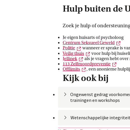
Hulp buiten de 
Zoek je hulp of ondersteuning
Je eigen huisarts of psycholoog
Exte
Centrum Seksueel
 Geweld
Externe link
Politie
wanneer er sprake is van
Externe link
Veilig
 thuis
voor hulp bij huisel
Externe link
Jellinek
als je vragen hebt over
Extern
113
 Zelfmoordpreventie
Externe link
Offlimits
, een anonieme hulpli
Kijk ook bij
Ongewenst gedrag voorkome
trainingen en
 workshops
Wetenschappelijke
 integritei