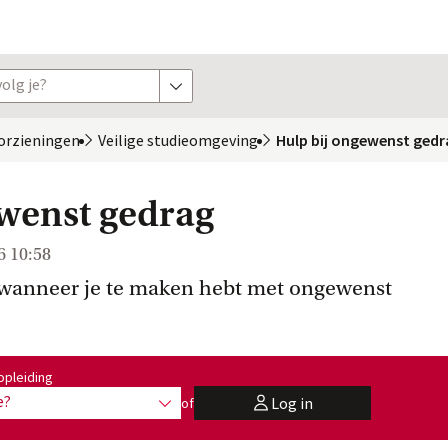
olg je?
toon opties
orzieningen
Veilige
 studieomgeving
Hulp bij ongewenst ged
wenst gedrag
6 10:58
 wanneer je te maken hebt met ongewenst
:
opleiding
e?
Log in
of
toon opties
user