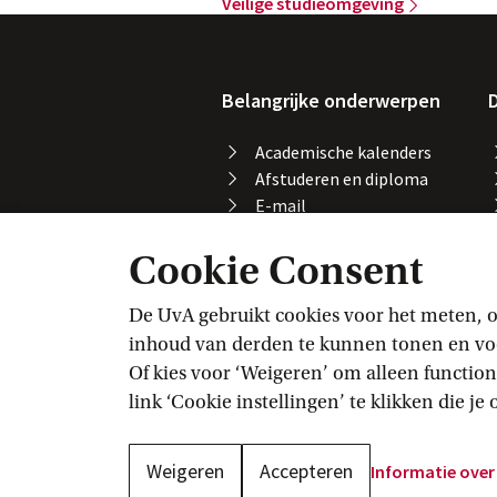
Veilige
 studieomgeving
Belangrijke onderwerpen
D
Academische kalenders
Afstuderen en diploma
E-mail
Printen, kopiëren en
Cookie Consent
scannen
Studeren in het buitenland
Vakaanmelding
De UvA gebruikt cookies voor het meten, o
VPN
inhoud van derden te kunnen tonen en voor
Wifi
Of kies voor ‘Weigeren’ om alleen function
link ‘Cookie instellingen’ te klikken die j
Weigeren
Accepteren
Informatie over