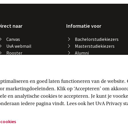
irect naar
Informatie voor
Canvas
Bachelorstudiekiezers
UvA webmail
Masterstudiekiezers
Rooster
Alumni
Studiegids
Medewerkers
Catalogus bibliotheek
Studieplek zoeken
Gevonden voorwerpen
ptimaliseren en goed laten functioneren van de website.
Studieresultaten
 marketingdoeleinden. Klik op ‘Accepteren’ om akkoord t
Vakaanmelding
ele en analytische cookies te accepteren. Je kunt je voor
e onderaan iedere pagina vindt. Lees ook het
UvA Privacy
 s
 cookies