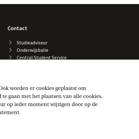
Contact
Studieadviseur
Onderwijsbalie
Central Student Service
Desk
Bibliotheek UvA
Servicedesk ICT Services
Facility Services
 Ook worden er cookies geplaatst om
Locaties en gebouwen
e gaan met het plaatsen van alle cookies.
UvA-alarmnummer
keur op ieder moment wijzigen door op de
Vertrouwenspersonen
tatement.