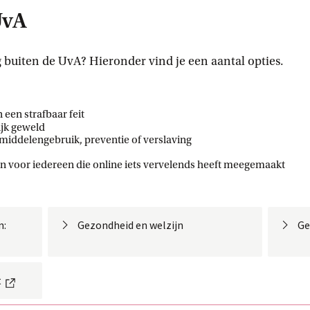
UvA
 buiten de UvA? Hieronder vind je een aantal opties.
rne link
 een strafbaar feit
ijk geweld
 middelengebruik, preventie of verslaving
e link
jn voor iedereen die online iets vervelends heeft meegemaakt
n:
Gezondheid en welzijn
Ge
Externe link
t