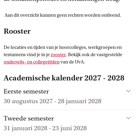
Aan dit overzicht kunnen geen rechten worden ontleend.
Rooster
De locaties en tijden van je hoorcolleges, werkgroepen en
tentamens vind je in je
rooster
. Bekijk ook de vastgestelde
onderwijs- en
 collegetijden
van de UvA.
Academische kalender 2027 - 2028
Open en sluit item
Eerste semester
30 augustus 2027
-
28 januari 2028
Open en sluit item
Tweede semester
31 januari 2028
-
23 juni 2028