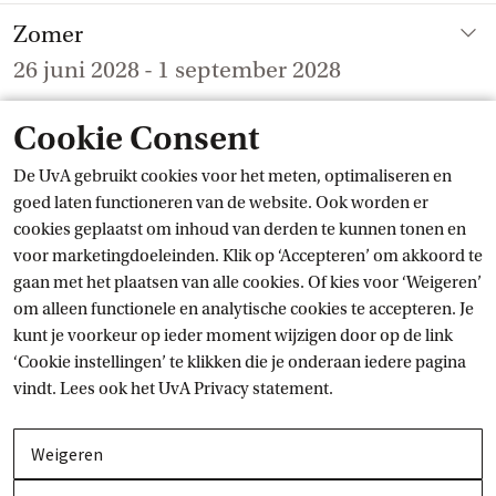
Open en sluit item
Zomer
26 juni 2028
-
1 september 2028
Cookie Consent
Sluitingsdagen UvA
Winterreces
za 25 dec
-
za 1 jan
De UvA gebruikt cookies voor het meten, optimaliseren en
Goede Vrijdag
vr 14 apr
goed laten functioneren van de website. Ook worden er
Pasen
zo 16 apr
-
ma 17 apr
cookies geplaatst om inhoud van derden te kunnen tonen en
Koningsdag
do 27 apr
voor marketingdoeleinden. Klik op ‘Accepteren’ om akkoord te
Collectieve roostervrije dag
vr 28 apr
gaan met het plaatsen van alle cookies. Of kies voor ‘Weigeren’
Bevrijdingsdag
vr 5 mei
om alleen functionele en analytische cookies te accepteren. Je
Hemelvaart
do 25 mei
kunt je voorkeur op ieder moment wijzigen door op de link
Collectieve roostervrije dag
vr 26 mei
‘Cookie instellingen’ te klikken die je onderaan iedere pagina
Pinksteren
zo 4 jun
-
ma 5 jun
vindt. Lees ook het
UvA Privacy
 statement.
Let op:
Tijdens de sluitingsdagen van de UvA blijven de grote
Weigeren
bibliotheeklocaties open en zijn de studieplekken daar
beschikbaar. Bekijk de locaties, openingstijden en actuele drukte