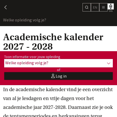
EN
search
chevron-left
menu
Welke opleiding volg je?
toon
Academische kalender
2027 - 2028
Toon informatie voor opleiding:
Toon informatie voor jouw opleiding
Welke opleiding volg je?
toon 
of
Log in
user
In de academische kalender vind je een overzicht
van al je lesdagen en vrije dagen voor het
academische jaar 2027-2028. Daarnaast zie je ook
de tentamenperiodes en herkansingen terug.